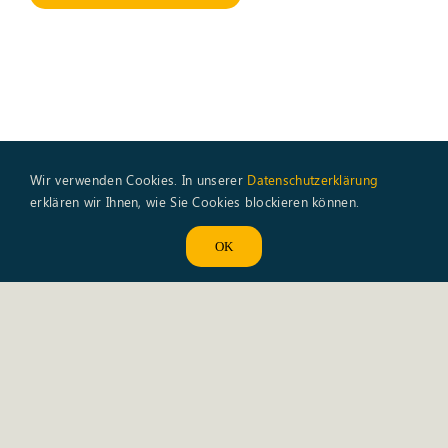
Wir verwenden Cookies. In unserer
Datenschutzerklärung
erklären wir Ihnen, wie Sie Cookies blockieren können.
Aktuelles
OK
12. Juni 2026
SONNENBERG Sporttag –
Spiel, Spass und Teamgeist