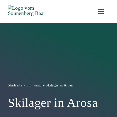
Zum
Inhalt
Toggle
Naviga
springen
Angebot
Kompetenzen
Über uns
Kontakt
Intake
Startseite
»
Pinnwand
»
Skilager in Arosa
Shop
Skilager in Arosa
Jobs