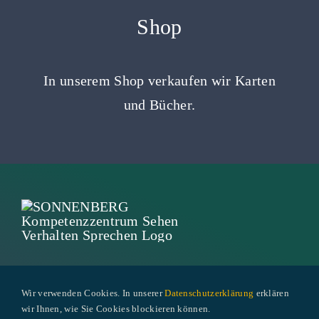
Shop
In unserem Shop verkaufen wir Karten
und Bücher.
Landhausstrasse 20 | CH-6340 Baar
Wir verwenden Cookies. In unserer
Datenschutzerklärung
erklären
wir Ihnen, wie Sie Cookies blockieren können.
Telefon
041 767 78 33
|
info@sonnenberg-