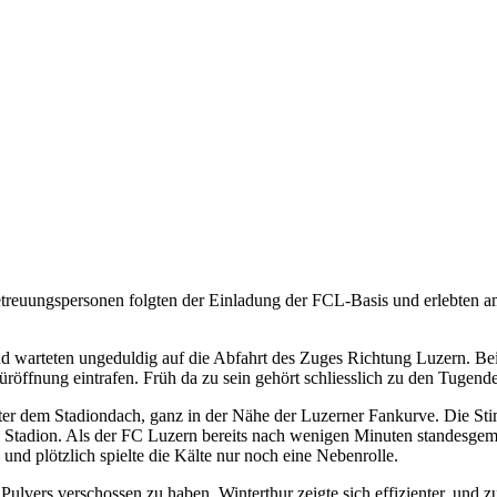
gspersonen folgten der Einladung der FCL-Basis und erlebten am So
d warteten ungeduldig auf die Abfahrt des Zuges Richtung Luzern. Bei
Türöffnung eintrafen. Früh da zu sein gehört schliesslich zu den Tugend
unter dem Stadiondach, ganz in der Nähe der Luzerner Fankurve. Die 
s Stadion. Als der FC Luzern bereits nach wenigen Minuten standesgemä
d plötzlich spielte die Kälte nur noch eine Nebenrolle.
Pulvers verschossen zu haben. Winterthur zeigte sich effizienter, und zu