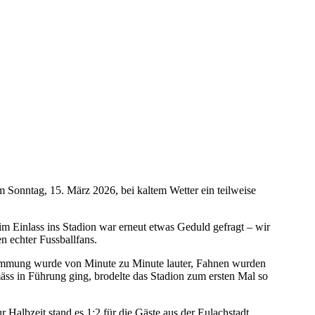
nntag, 15. März 2026, bei kaltem Wetter ein teilweise
m Einlass ins Stadion war erneut etwas Geduld gefragt – wir
en echter Fussballfans.
Stimmung wurde von Minute zu Minute lauter, Fahnen wurden
ss in Führung ging, brodelte das Stadion zum ersten Mal so
r Halbzeit stand es 1:2 für die Gäste aus der Eulachstadt.