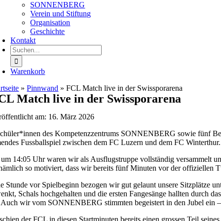
SONNENBERG
Verein und Stiftung
Organisation
Geschichte
Kontakt
Suche
nach:
Warenkorb
rtseite
»
Pinnwand
»
FCL Match live in der Swissporarena
CL Match live in der Swissporarena
röffentlicht am: 16. März 2026
chüler*innen des Kompetenzzentrums SONNENBERG sowie fünf Betreuun
endes Fussballspiel zwischen dem FC Luzern und dem FC Winterthur.
s um 14:05 Uhr waren wir als Ausflugstruppe vollständig versammelt un
ämlich so motiviert, dass wir bereits fünf Minuten vor der offiziellen 
ne Stunde vor Spielbeginn bezogen wir gut gelaunt unsere Sitzplätze 
enkt, Schals hochgehalten und die ersten Fangesänge hallten durch da
g. Auch wir vom SONNENBERG stimmten begeistert in den Jubel ein – un
schien der FCL in diesen Startminuten bereits einen grossen Teil seines 