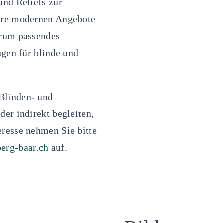
und Reliefs zur
sere modernen Angebote
ntrum
passendes
ngen für blinde und
Blinden- und
der indirekt begleiten,
eresse nehmen Sie bitte
rg-baar.ch
auf.