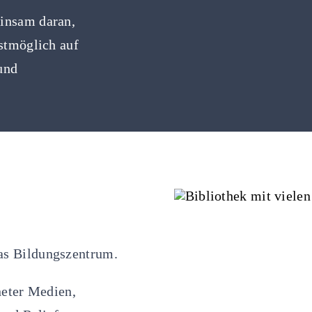
insam daran,
stmöglich auf
und
as Bildungszentrum.
neter Medien,