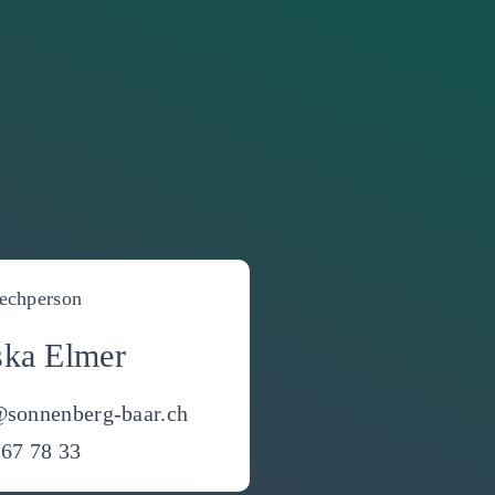
echperson
ska Elmer
@sonnenberg-baar.ch
67 78 33