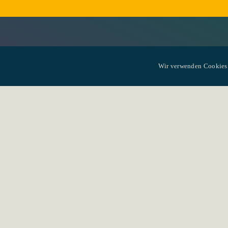
Wir verwenden Cookies.
Landhausstrasse 20 | CH-6340 Baar
Telefon
041 767 78 33
|
info@sonnenberg-baar.c