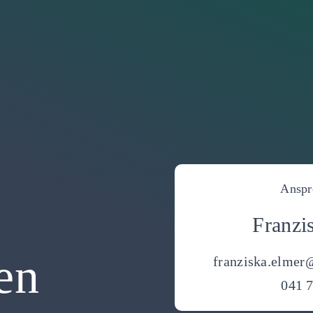
Anspr
Franzi
en
franziska.elmer
041 7