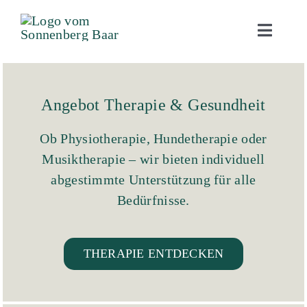
Zum
Inhalt
Toggle
Naviga
springen
Angebot
Kompetenzen
Angebot Therapie & Gesundheit
Über uns
Ob Physiotherapie, Hundetherapie oder
Musiktherapie – wir bieten individuell
Kontakt
abgestimmte Unterstützung für alle
Bedürfnisse.
Intake
Shop
THERAPIE ENTDECKEN
Jobs