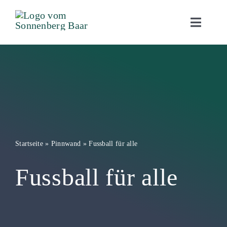
Zum
Inhalt
Toggle
Naviga
springen
Angebot
Kompetenzen
Über uns
Kontakt
Startseite
»
Pinnwand
»
Fussball für alle
Intake
Fussball für alle
Shop
Jobs