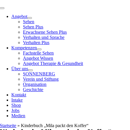
Toggle
Navigation
Angebot
Sehen
Sehen Plus
Erwachsene Sehen Plus
Verhalten und Sprache
Verhalten Plus
Kompetenzen
Fachstelle Sehen
Angebot Wissen
Angebot Therapie & Gesundheit
Über uns
SONNENBERG
Verein und Stiftung
Organisation
Geschichte
Kontakt
Intake
Shop
Jobs
Medien
Startseite
»
Kinderbuch „Mila packt den Koffer“